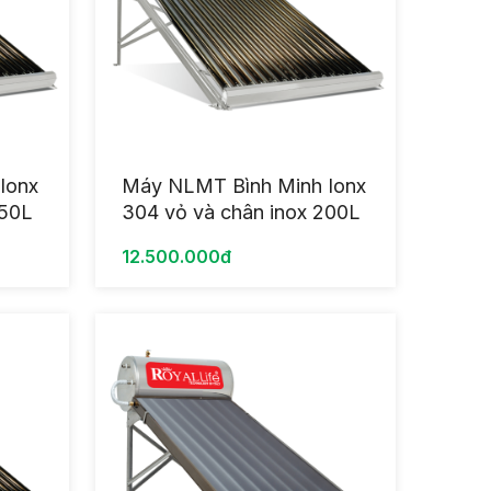
Ionx
Máy NLMT Bình Minh Ionx
250L
304 vỏ và chân inox 200L
12.500.000đ