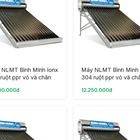
 NLMT Bình Minh Ionx
Máy NLMT Bình Minh 
ruột ppr vỏ và chân
304 ruột ppr vỏ và ch
 200L
inox 180L
00.000đ
12.250.000đ