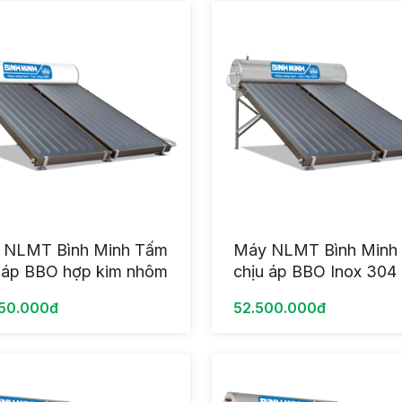
 NLMT Bình Minh Tấm
Máy NLMT Bình Minh
 áp BBO hợp kim nhôm
chịu áp BBO Inox 304
tĩnh điện 1 Tấm 150L
Tấm 320L
50.000đ
52.500.000đ