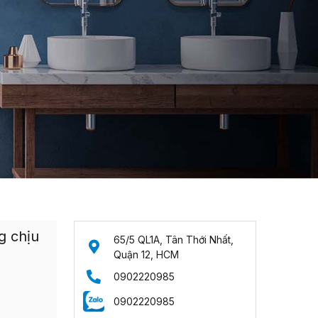
g chịu
65/5 QL1A, Tân Thới Nhất,
Quận 12, HCM
0902220985
0902220985