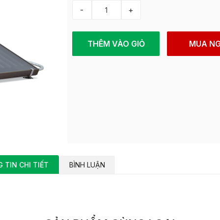
-
+
THÊM VÀO GIỎ
MUA N
 TIN CHI TIẾT
BÌNH LUẬN