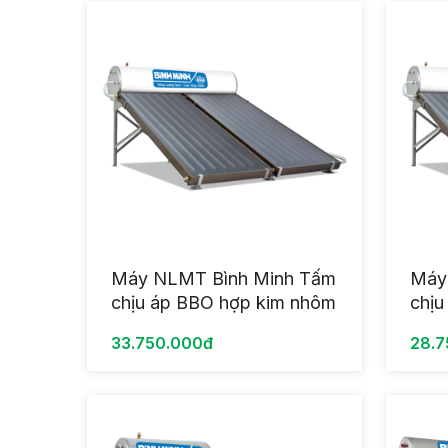
Máy NLMT Bình Minh Tấm
Máy
chịu áp BBO hợp kim nhôm
chịu
sơn tĩnh điện 1 Tấm 220L
sơn 
33.750.000đ
28.7