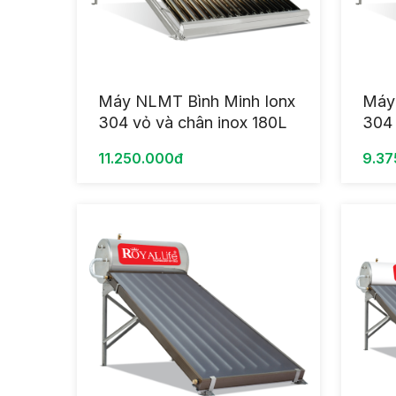
Máy NLMT Bình Minh Ionx
Máy
304 vỏ và chân inox 180L
304 
11.250.000đ
9.37