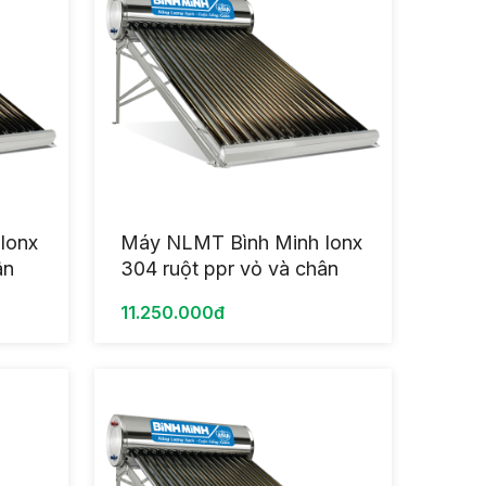
Ionx
Máy NLMT Bình Minh Ionx
ân
304 ruột ppr vỏ và chân
inox 160L
11.250.000đ