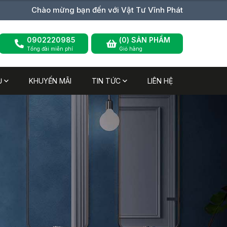
Chào mừng bạn đến với Vật Tư Vĩnh Phát
0902220985
(
0
) SẢN PHẨM
Tổng đài miễn phí
Giỏ hàng
Ụ
KHUYẾN MÃI
TIN TỨC
LIÊN HỆ