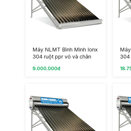
Máy NLMT Bình Minh Ionx
Máy
304 ruột ppr vỏ và chân
304 
inox 130L
9.000.000đ
18.7