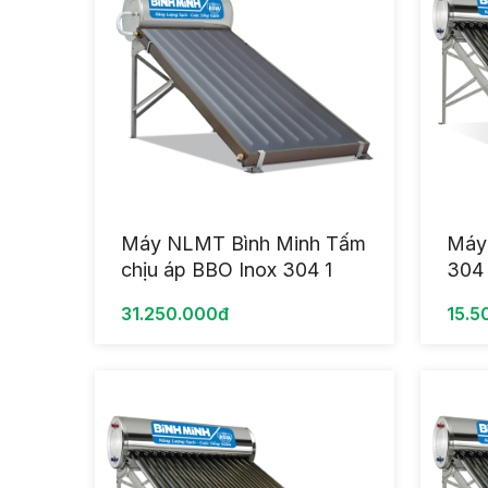
Máy NLMT Bình Minh Tấm
Máy
chịu áp BBO Inox 304 1
304 
Tấm 150L
inox
31.250.000đ
15.5