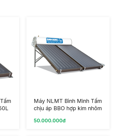
 Tấm
Máy NLMT Bình Minh Tấm
150L
chịu áp BBO hợp kim nhôm
sơn tĩnh điện 2 Tấm 320L
50.000.000đ