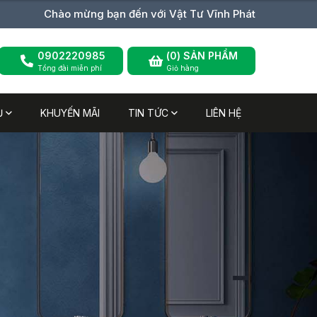
Chào mừng bạn đến với Vật Tư Vĩnh Phát
0902220985
(
0
) SẢN PHẨM
Tổng đài miễn phí
Giỏ hàng
Ụ
KHUYẾN MÃI
TIN TỨC
LIÊN HỆ