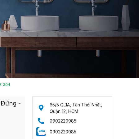
S 304
 Đứng -
65/5 QL1A, Tân Thới Nhất,
Quận 12, HCM
0902220985
0902220985