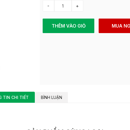
-
+
THÊM VÀO GIỎ
MUA N
 TIN CHI TIẾT
BÌNH LUẬN