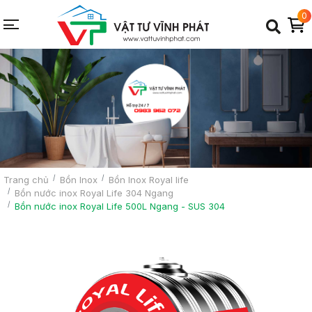
0
Trang chủ
Bồn Inox
Bồn Inox Royal life
Bồn nước inox Royal Life 304 Ngang
Bồn nước inox Royal Life 500L Ngang - SUS 304