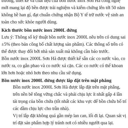
trường, thiết kế và chất liệu của bồn nước inox Sơn Hà công nghệ
mới mang lại độ bền được trải nghiệm và kiểm chứng lên tới 50 năm
không hề han gỉ, đạt chuẩn chứng nhận Bộ Y tế trữ nước vệ sinh an
toàn cho sức khỏe người dùng.
Kích thước bồn nước inox 2000L đứng
Lưu ý: Thông số kỹ thuật bồn nước inox 2000L nêu trên có dung sai
±5% (theo bản công bố chất lượng sản phẩm). Các thông số trên có
thể được thay đổi bởi nhà sản xuất mà không cần báo trước.
Bồn nước inox 2000L Sơn Hà được thiết kế sẵn các co nước vào, co
nước ra, co gắn phao và co nước xả cặn. Các co nước có thể khoan
lớn hơn hoặc nhỏ hơn theo nhu cầu sử dụng.
Bồn nước inox 2000L đứng được lắp đặt trên mặt phẳng
Bồn nước inox 2000L Sơn Hà được lắp đặt trên mặt phẳng,
trên nền bê tông vững chắc và phải chịu lực ít nhất gấp 4 lần
tải trọng của bồn chứa (tốt nhất các khu vực để bồn chứa bố trí
các dầm chịu lực cho trần nhà).
Vị trí lắp đặt không quá gần mép lan can, lối đi lại. Quan sát vị
trí đặt sản phẩm hợp lý tránh nơi có nhiều người qua lại.