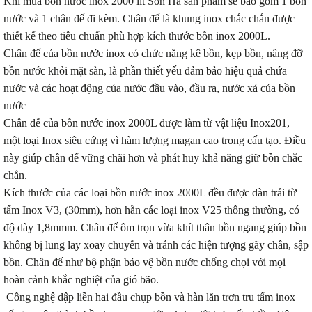
Khi mua bồn nước inox 2000 lít Sơn Hà sản phẩm sẽ bao gồm 1 bồn
nước và 1 chân đế đi kèm. Chân đế là khung inox chắc chắn được
thiết kế theo tiêu chuẩn phù hợp kích thước bồn inox 2000L.
Chân đế của bồn nước inox có chức năng kê bồn, kẹp bồn, nâng đỡ
bồn nước khỏi mặt sàn, là phần thiết yếu đảm bảo hiệu quả chứa
nước và các hoạt động của nước đầu vào, đầu ra, nước xả của bồn
nước
Chân đế của bồn nước inox 2000L được làm từ vật liệu Inox201,
một loại Inox siêu cứng vì hàm lượng magan cao trong cấu tạo. Điều
này giúp chân đế vững chãi hơn và phát huy khả năng giữ bồn chắc
chắn.
Kích thước của các loại bồn nước inox 2000L đều được dàn trải từ
tấm Inox V3, (30mm), hơn hẳn các loại inox V25 thông thường, có
độ dày 1,8mmm. Chân đế ôm trọn vừa khít thân bồn ngang giúp bồn
không bị lung lay xoay chuyển và tránh các hiện tượng gãy chân, sập
bồn. Chân đế như bộ phận bảo vệ bồn nước chống chọi với mọi
hoàn cảnh khắc nghiệt của gió bão.
Công nghệ dập liền hai đầu chụp bồn và hàn lăn trơn tru tấm inox