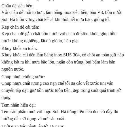
Chân đế siêu bền:
Với chân đế mới to hơn, làm bằng inox siêu bền, bản V3, bồn nước
Sơn Hà luôn vững chãi kể cả khi thời tiết mưa bão, giông tố.
Kẹp chân đế cải tiến:
Kẹp chân đế gắn chặt bồn nước với chân đế siêu khỏe, giúp bồn
nước không nghiêng, lật dù gió to, bão giật.
Khuy khóa an toàn:
Khuy khóa cải tiến làm bằng inox SUS 304, có chốt an toàn giữ nắp
không bật ra khi mưa bão lớn, ngăn côn trùng, bụi bặm làm bẩn
nguồn nước.
Chụp nhựa chống xước:
Chụp nhựa chất lượng cao hạn chế tối đa các vết xước khi vận
chuyển lắp đặt, giữ bồn nước luôn bền, đẹp trong suốt quá trình sử
dụng.
Tem nhãn hiện đại:
Tem sản phẩm mới với logo Sơn Hà trắng trên nền đen có đầy đủ
hướng dẫn sử dụng và nơi sản xuất
Thời gian bảo hành lên tới 16 năm: