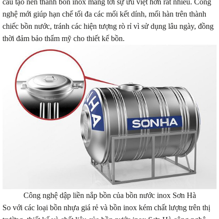
cấu tạo nên thành bồn inox mang tới sự ưu việt hơn rất nhiều. Công
nghệ mới giúp hạn chế tối đa các mối kết dính, mối hàn trên thành
chiếc bồn nước, tránh các hiện tượng rò rỉ vì sử dụng lâu ngày, đồng
thời đảm bảo thẩm mỹ cho thiết kế bồn.
Công nghệ dập liền nắp bồn của bồn nước inox Sơn Hà
So với các loại bồn nhựa giá rẻ và bồn inox kém chất lượng trên thị